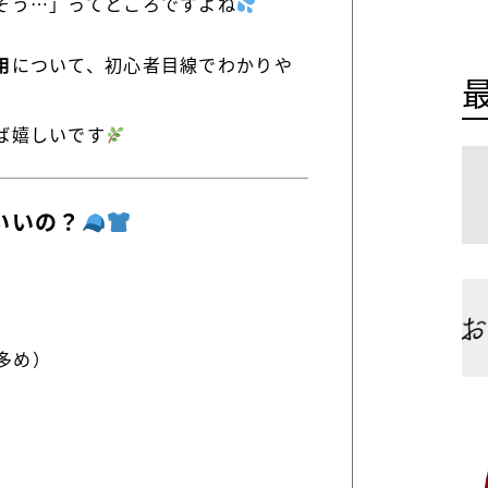
そう…」ってところですよね
用
について、初心者目線でわかりや
ば嬉しいです
いいの？
多め）