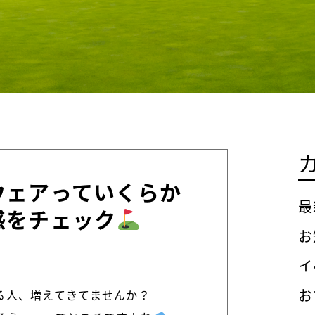
ウェアっていくらか
最
感をチェック
お
イ
お
る人、増えてきてませんか？