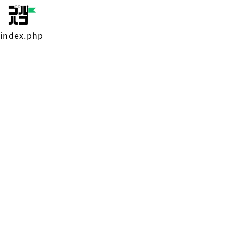
index.php
HOME
ブログ
ゴルハコとは
事業紹介
店舗紹介
料金プラン
Q&A
お問い合わせ