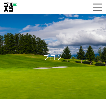
HOME
ブログ
ゴルハコとは
ブログ
事業紹介
店舗紹介
料金プラン
Q&A
お問い合わせ